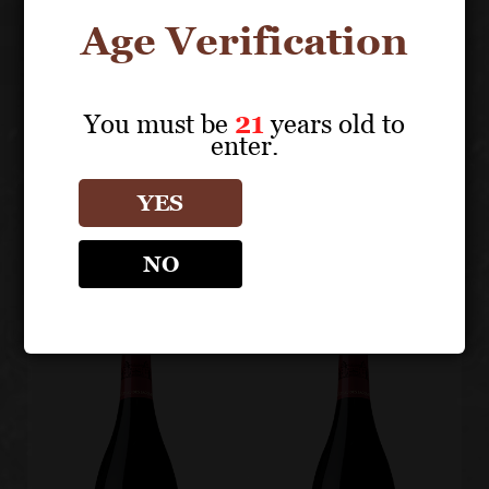
Age Verification
You must be
21
years old to
CHÂTEAU DES
CHÂTEAU DES
enter.
JACQUES
JACQUES
Fleurie
Moulin-à-
YES
Vent Clos de
Rochegrès
NO