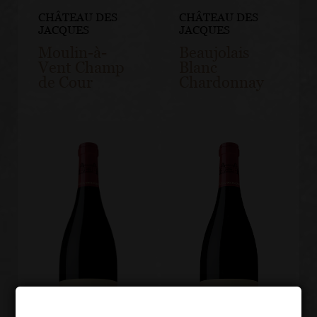
CHÂTEAU DES
CHÂTEAU DES
JACQUES
JACQUES
Moulin-à-
Beaujolais
Vent Champ
Blanc
de Cour
Chardonnay