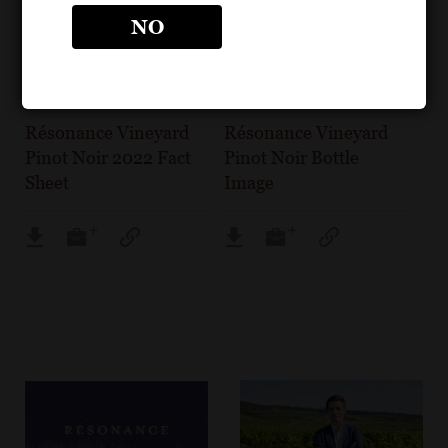
NO
POS MATERIALS
BOTTLE IMAGES
RÉSONANCE
RÉSONANCE
Résonance Vineyard
Résonance Vineyard
Pinot Noir 2022 Fact
Pinot Noir Bottle
Sheet
Image