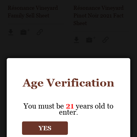
Résonance Vineyard
Résonance Vineyard
Family Sell Sheet
Pinot Noir 2021 Fact
Sheet
Age Verification
You must be
21
years old to
enter.
YES