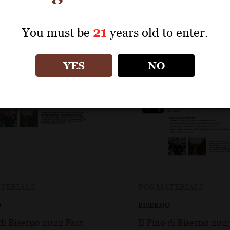
You must be
21
years old to enter.
YES
NO
TERIALS
POS MATERIALS
O
BISERNO
 di Biserno 2022 Fact
Il Pino di Biserno 202