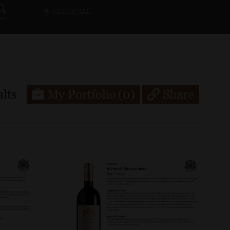
CLEAR ALL
lts
My Portfolio
(0)
Share