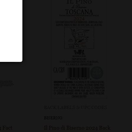
BACK LABELS & UPC CODES
BISERNO
3 Fact
Il Pino di Biserno 2024 Back