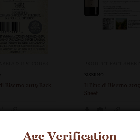
ABELS & UPC CODES
PRODUCT FACT SHEET
O
BISERNO
 di Biserno 2019 Back
Il Pino di Biserno 201
Sheet
Age Verification