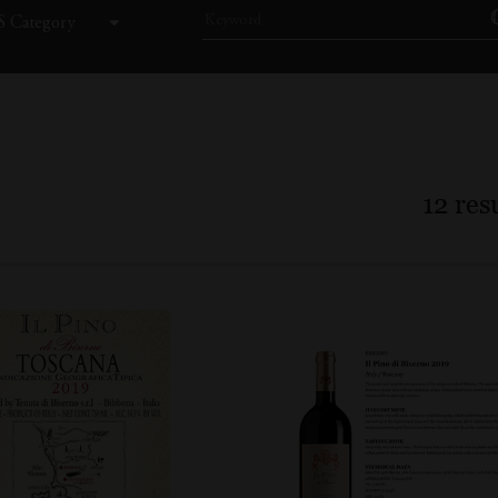
 Category
12
resu