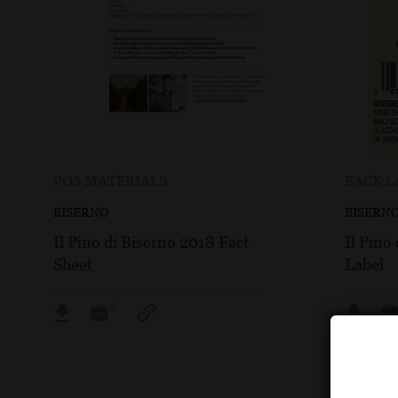
POS MATERIALS
BACK L
BISERNO
BISERN
Il Pino di Biserno 2018 Fact
Il Pino
Sheet
Label