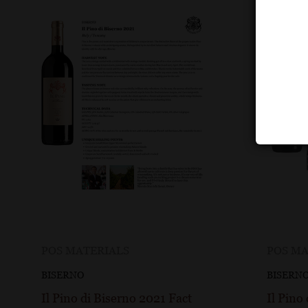
POS MATERIALS
POS MA
BISERNO
BISERN
Il Pino di Biserno 2021 Fact
Il Pino