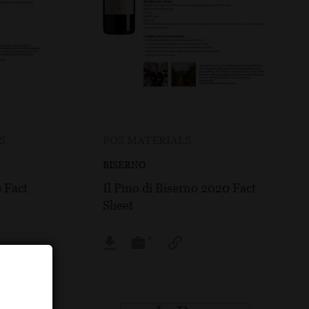
S
POS MATERIALS
BISERNO
9 Fact
Il Pino di Biserno 2020 Fact
Sheet